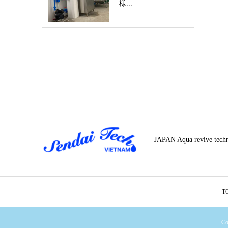
様...
JAPAN Aqua revive tech
T
C